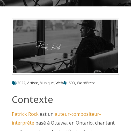
2022
,
Artiste
,
Musique
,
Web
SEO
,
WordPress
Contexte
Patrick Rock
est un
auteur-compositeur-
interprète
basé à Ottawa, en Ontario, chantant